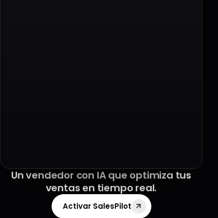
Botella 500 ml
Botella térmica 1 L
Notebook 14"
Funda + mouse
Café en grano
Molinillo manual
Un vendedor con IA que optimiza tus
ventas en tiempo real.
Activar SalesPilot