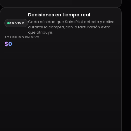
Decisiones en tiempo real
Cada afinidad que SalesPilot detecta y activa
EN VIVO
durante la compra, con la facturación extra
que atribuye.
ATRIBUIDO EN VIVO
$0
Remera oversize
Gorra a juego
Zapatillas urbanas
Medias premium