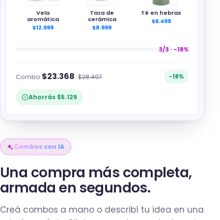
Vela
Taza de
Té en hebras
aromática
cerámica
$6.499
$12.999
$8.999
3/3 · −18%
$23.368
Combo
−18%
$28.497
Ahorrás
$5.129
Combos con IA
Una compra más completa,
armada en segundos.
Creá combos a mano o describí tu idea en una