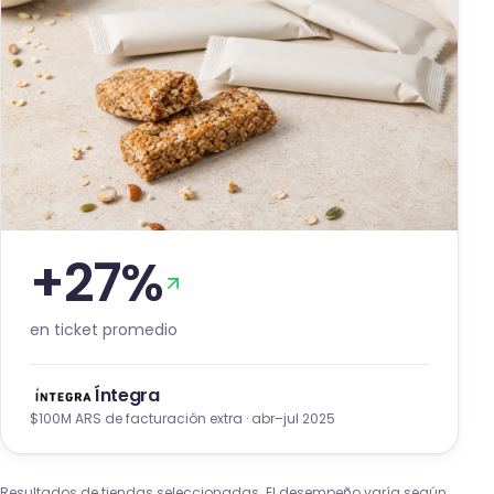
+
27
%
en ticket promedio
Íntegra
$100M ARS
de facturación extra
·
abr–jul 2025
Resultados de tiendas seleccionadas. El desempeño varía según